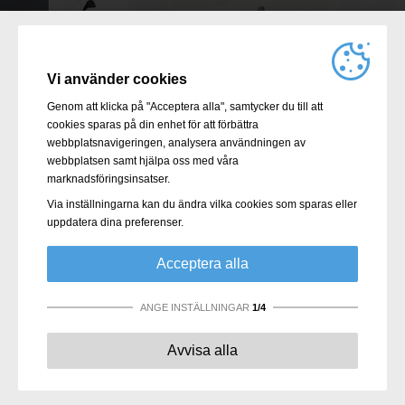
Vi använder cookies
Genom att klicka på "Acceptera alla", samtycker du till att
cookies sparas på din enhet för att förbättra
webbplatsnavigeringen, analysera användningen av
webbplatsen samt hjälpa oss med våra
marknadsföringsinsatser.
Via inställningarna kan du ändra vilka cookies som sparas eller
uppdatera dina preferenser.
Acceptera alla
ANGE INSTÄLLNINGAR
1/4
Absolut nödvändigt:
Dessa cookies behövs för att
Avvisa alla
möjliggöra grundläggande funktioner som navigering, att
ge tillgång till säkert innehåll och behålla ditt
varukorgsinnehåll under vistelsen på webbplatsen.